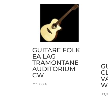
GUITARE FOLK
EA LAG
TRAMONTANE
G
AUDITORIUM
C
CW
V
W
399,00
€
99,