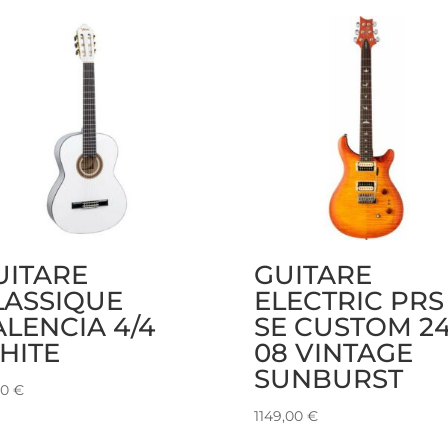
UITARE
GUITARE
LASSIQUE
ELECTRIC PRS
ALENCIA 4/4
SE CUSTOM 24
HITE
08 VINTAGE
SUNBURST
00
€
1149,00
€