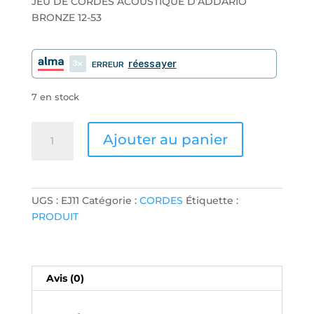
JEU DE CORDES ACOUSTIQUE D’ADDARIO
BRONZE 12-53
3
réessayer
ERREUR
7 en stock
quantité
Ajouter au panier
de
JEU
DE
CORDES
UGS :
EJ11
Catégorie :
CORDES
Étiquette :
ACOUSTIQUE
PRODUIT
D'ADDARIO
BRONZE
12-
53
Avis (0)