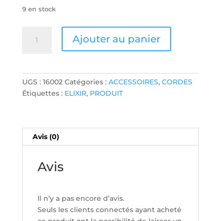
9 en stock
quantité
Ajouter au panier
de
JEU
DE
CORDES
UGS :
16002
Catégories :
ACCESSOIRES
,
CORDES
ELIXIR
Étiquettes :
ELIXIR
,
PRODUIT
FOLK
ACOUS
NANO
PHOSPHORE
Avis (0)
BRONZE
10/47
Avis
Il n’y a pas encore d’avis.
Seuls les clients connectés ayant acheté