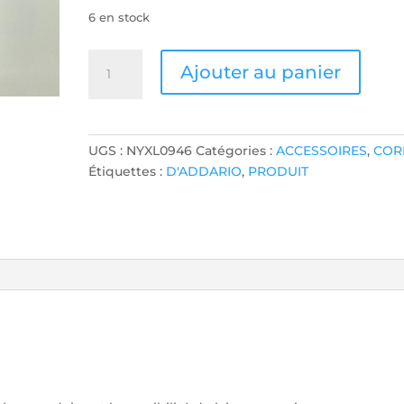
6 en stock
quantité
Ajouter au panier
de
JEU
DE
CORDES
UGS :
NYXL0946
Catégories :
ACCESSOIRES
,
COR
GUITARE
Étiquettes :
D'ADDARIO
,
PRODUIT
ELECTRIQUE
D'ADDARIO
SUP
09/46