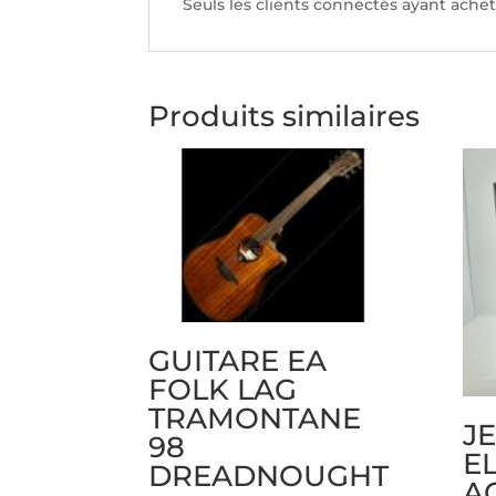
Seuls les clients connectés ayant acheté
Produits similaires
GUITARE EA
FOLK LAG
TRAMONTANE
J
98
EL
DREADNOUGHT
A