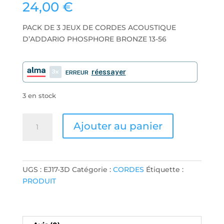
24,00
€
PACK DE 3 JEUX DE CORDES ACOUSTIQUE
D’ADDARIO PHOSPHORE BRONZE 13-56
3
réessayer
ERREUR
3 en stock
quantité
Ajouter au panier
de
PACK
DE
3
UGS :
EJ17-3D
Catégorie :
CORDES
Étiquette :
JEUX
PRODUIT
DE
CORDES
ACOUSTIQUE
D'ADDARIO