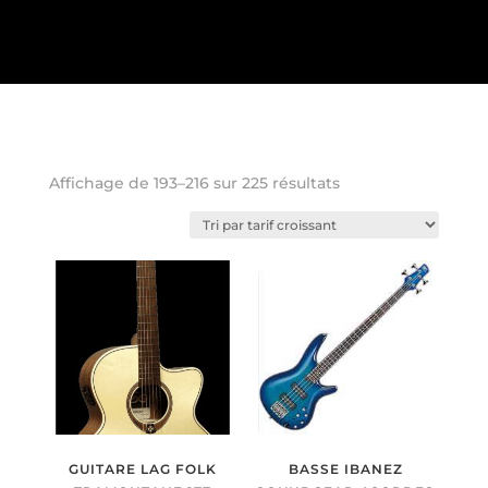
Trié
Affichage de 193–216 sur 225 résultats
par
prix
croissant
GUITARE LAG FOLK
BASSE IBANEZ