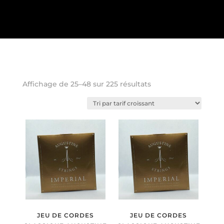
Trié
Affichage de 25–48 sur 225 résultats
par
prix
croissant
JEU DE CORDES
JEU DE CORDES