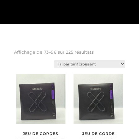
Trié
Affichage de 73–96 sur 225 résultats
par
prix
croissant
JEU DE CORDES
JEU DE CORDE