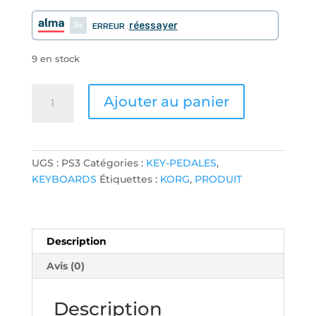
3
réessayer
ERREUR
9 en stock
quantité
Ajouter au panier
de
PEDALE
DE
SUSTAIN
UGS :
PS3
Catégories :
KEY-PEDALES
,
KORG
KEYBOARDS
Étiquettes :
KORG
,
PRODUIT
Description
Avis (0)
Description